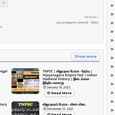
NEWER
குடியரசுத்துணை தலைவர் - தேர்வு
வு
Show more
engal
TNPSC | விஜயநகர பேரரசு - தேர்வு |
Vijayanagara Empire Test | Indian
medieval History | இடைக்கால
இந்திய வரலாறு
January 19, 2022
Read More
story
விஜயநகரம் பேரரசு - வினா விடை
December 12, 2021
Read More