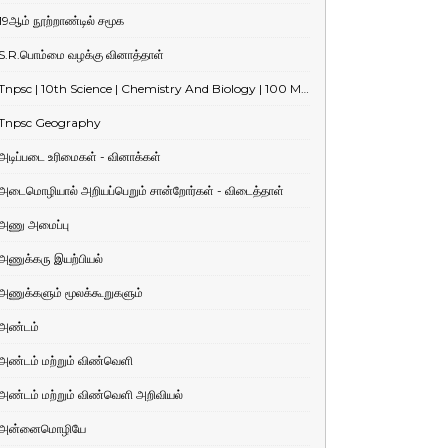
19ஆம் நூற்றாண்டில் சமூக
S.R.பொம்மை வழக்கு வினாத்தாள்
Tnpsc | 10th Science | Chemistry And Biology | 100 Marks Test
Tnpsc Geography
அடிப்படை உரிமைகள் - வினாக்கள்
அடைமொழியால் அறியப்பெறும் சான்றோர்கள் - விடைத்தாள்
அணு அமைப்பு
அணுக்கரு இயற்பியல்
அணுக்களும் மூலக்கூறுகளும்
அண்டம்
அண்டம் மற்றும் விண்வெளி
அண்டம் மற்றும் விண்வெளி அறிவியல்
அன்னைமொழியே