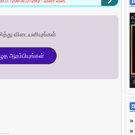
(கி.பி.1206-கி.பி1290) - வினா விடை
த்து விடையளியுங்கள்
ுத ஆரம்பியுங்கள்