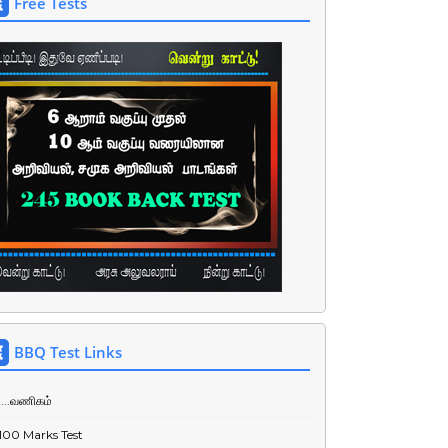
Free Tests
BBQ Test Links
....வணிகம்
100 Marks Test