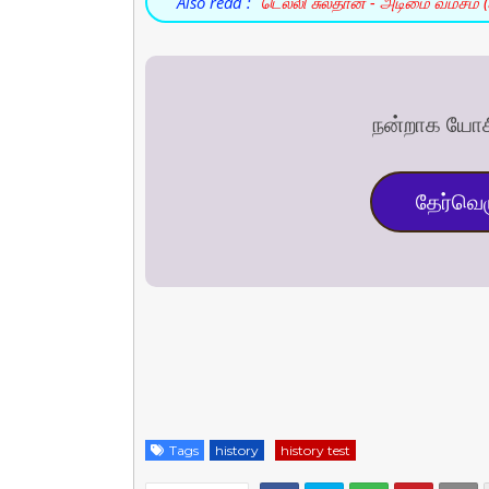
Also read :
டெல்லி சுல்தான் - அடிமை வம்சம் 
நன்றாக யோசி
தேர்வெழ
Tags
history
history test