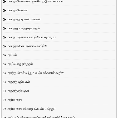
மனித உரிமைகளும் ஐக்கிய நாடுகள் சபையும்
மனித உரிமைகள்
மனித உறுப்பு மண்டலங்கள்
மனிதனும் சுற்றுச்சூழலும்
மனிதப் பரிணாம வளர்ச்சியும் சமூகமும்
மனிதர்களின் பரிணாம வளர்ச்சி
மரபியல்
மரபுப் பிழை நீக்குதல்
மராத்தியர்கள் மற்றும் பேஷ்வாக்களின் எழுச்சி
மாதிரித் தேர்வுகள்
மாதிரித்தேர்வுகள்
மாநில அரசு
மாநில அரசு எவ்வாறு செயல்படுகிறது?
மாபெரும் சிந்தனையாளர்களும் புதிய நம்பிக்கைகளும்