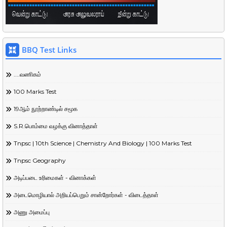
BBQ Test Links
....வணிகம்
100 Marks Test
19ஆம் நூற்றாண்டில் சமூக
S.R.பொம்மை வழக்கு வினாத்தாள்
Tnpsc | 10th Science | Chemistry And Biology | 100 Marks Test
Tnpsc Geography
அடிப்படை உரிமைகள் - வினாக்கள்
அடைமொழியால் அறியப்பெறும் சான்றோர்கள் - விடைத்தாள்
அணு அமைப்பு