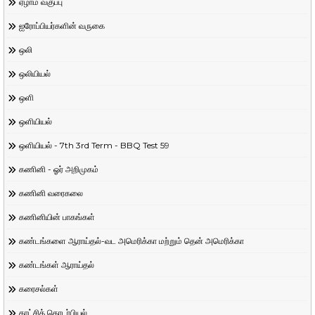
ஏழாம் வகுப்பு
ஐரோப்பியர்களின் வருகை
ஒலி
ஒலியியல்
ஒளி
ஒளியியல்
ஒளியியல் - 7th 3rd Term - BBQ Test 59
கணினி - ஓர் அறிமுகம்
கணினி வரைகலை
கணினியின் பாகங்கள்
கண்டங்களை ஆராய்தல்-வட அமெரிக்கா மற்றும் தென் அமெரிக்கா
கண்டங்கள் ஆராய்தல்
கரைசல்கள்
காட்சித் தொடர்பியல்