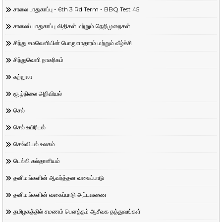
சாலை பாதுகாப்பு - 6th 3 Rd Term - BBQ Test 45
சாலைப் பாதுகாப்பு விதிகள் மற்றும் நெறிமுறைகள்
சிந்து சமவெளியின் பொருளாதாரம் மற்றும் வீழ்ச்சி
சிந்துவெளி நாகரிகம்
சுற்றுலா
சூழ்நிலை அறிவியல்
செல்
செல் உயிரியல்
செவ்வியல் உலகம்
டெல்லி சுல்தானியம்
தனிமங்களின் ஆவர்த்தன வகைப்பாடு
தனிமங்களின் வகைப்பாடு அட்டவணை
தமிழகத்தில் சமணம் பௌத்தம் ஆசீவக தத்துவங்கள்