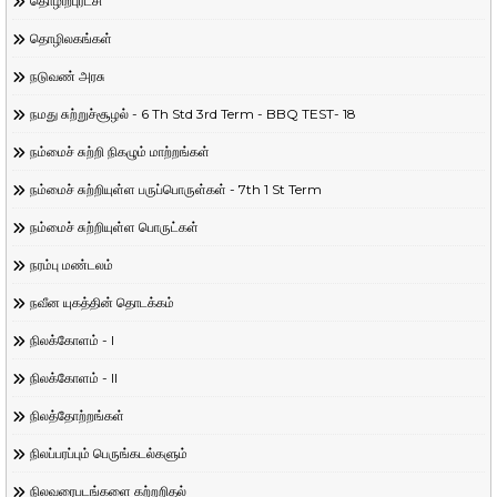
தொழிற்புரட்சி
தொழிலகங்கள்
நடுவண் அரசு
நமது சுற்றுச்சூழல் - 6 Th Std 3rd Term - BBQ TEST- 18
நம்மைச் சுற்றி நிகழும் மாற்றங்கள்
நம்மைச் சுற்றியுள்ள பருப்பொருள்கள் - 7th 1 St Term
நம்மைச் சுற்றியுள்ள பொருட்கள்
நரம்பு மண்டலம்
நவீன யுகத்தின் தொடக்கம்
நிலக்கோளம் - I
நிலக்கோளம் - II
நிலத்தோற்றங்கள்
நிலப்பரப்பும் பெருங்கடல்களும்
நிலவரைபடங்களை கற்றறிதல்