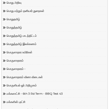
பொது அறிவு
பொது மற்றும் தனியார் துறைகள்
பொதுதமிழ்
பொதுத்தமிழ்
பொதுத்தமிழ் பாடத்திட்டம்
பொதுத்தமிழ் இலக்கணம்
பொருளாதார உயிரிகள்
பொருளாதாரம்
பொருளாதாரம் -
பொருளாதாரம் வினா விடைகள்
பொருளியல் ஓர் அறிமுகம்
மக்களாட்சி - 6th 3 Rd Term - BBQ Test 43
மக்களின் புரட்சி