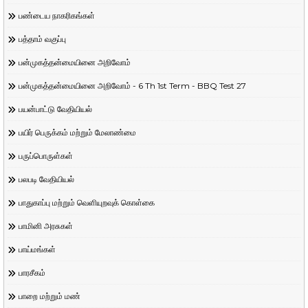
பண்டைய நாகரிகங்கள்
பத்தாம் வகுப்பு
பன்முகத்தன்மையினை அறிவோம்
பன்முகத்தன்மையினை அறிவோம் - 6 Th 1st Term - BBQ Test 27
பயன்பாட்டு வேதியியல்
பயிர் பெருக்கம் மற்றும் மேலாண்மை
பருப்பொருள்கள்
பலபடி வேதியியல்
பாதுகாப்பு மற்றும் வெளியுறவுக் கொள்கை
பாமினி அரசுகள்
பாய்மங்கள்
பாரசீகம்
பாறை மற்றும் மண்