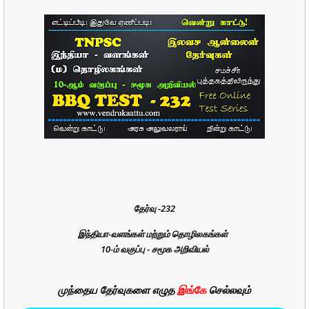
தேர்வு -232
இந்தியா-வளங்கள் மற்றும் தொழிலகங்கள்
10-ம் வகுப்பு - சமூக அறிவியல்
முந்தைய தேர்வுகளை எழுத
இங்கே
செல்லவும்