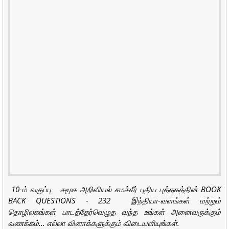
10-ம் வகுப்பு சமூக அறிவியல் சமச்சீர் புதிய புத்தகத்தின் BOOK
BACK QUESTIONS - 232 இந்தியா-வளங்கள் மற்றும்
தொழிலகங்கள் பாடத்தேர்வெழுத வந்த உங்கள் அனைவருக்கும்
வணக்கம்... எல்லா வினாக்களுக்கும் விடையளியுங்கள்.