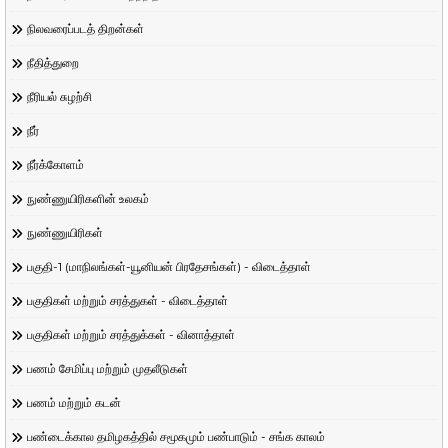
நிலவரைப்படத் திறன்கள்
நீதித்துறை
நீரியல் சுழற்சி
நீர்
நீர்க்கோளம்
நுண்ணுயிரிகளின் உலகம்
நுண்ணுயிரிகள்
பகுதி-1 (மாநிலங்கள்-யூனியன் பிரதேசங்கள்) - விடைத்தாள்
பகுதிகள் மற்றும் சரத்துகள் - விடைத்தாள்
பகுதிகள் மற்றும் சரத்துக்கள் - வினாத்தாள்
பணம் சேமிப்பு மற்றும் முதலீடுகள்
பணம் மற்றும் கடன்
பண்டைக்கால தமிழகத்தில் சமூகமும் பண்பாடும் - சங்க காலம்