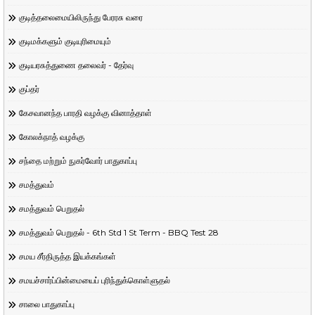
குடித்தலைமையிலிருந்து பேரரசு வரை
குடிமக்களும் குடியுரிமையும்
குடியரசுத்துணை தலைவர் - தேர்வு
குப்தர்
கேசவானந்த பாரதி வழக்கு வினாத்தாள்
கோலக்நாத் வழக்கு
சந்தை மற்றும் நுகர்வோர் பாதுகாப்பு
சமத்துவம்
சமத்துவம் பெறுதல்
சமத்துவம் பெறுதல் - 6th Std 1 St Term - BBQ Test 28
சமய சீர்திருத்த இயக்கங்கள்
சமயச்சார்ப்பின்மையைப் புரிந்துக்கொள்ளுதல்
சாலை பாதுகாப்பு